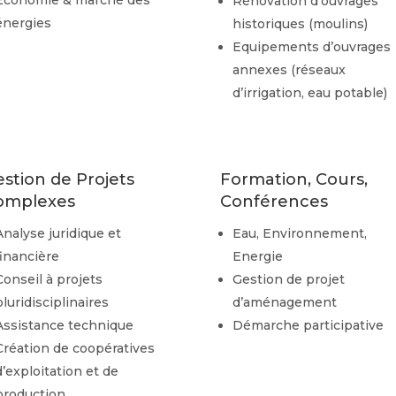
Rénovation d’ouvrages
énergies
historiques (moulins)
Equipements d’ouvrages
annexes (réseaux
d’irrigation, eau potable)
stion de Projets
Formation, Cours,
omplexes
Conférences
Analyse juridique et
Eau, Environnement,
financière
Energie
Conseil à projets
Gestion de projet
pluridisciplinaires
d’aménagement
Assistance technique
Démarche participative
Création de coopératives
d’exploitation et de
production