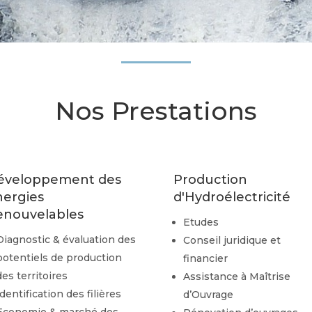
Nos Prestations
éveloppement des
Production
nergies
d'Hydroélectricité
enouvelables
Etudes
Diagnostic & évaluation des
Conseil juridique et
potentiels de production
financier
des territoires
Assistance à Maîtrise
Identification des filières
d’Ouvrage
Economie & marché des