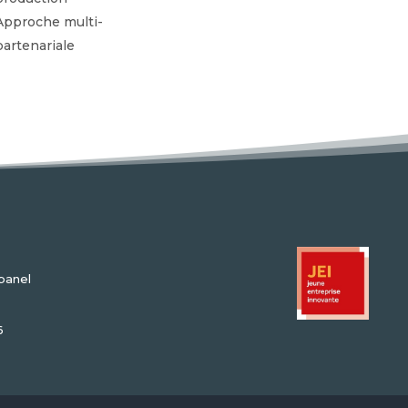
Approche multi-
partenariale
banel
6